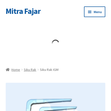
Mitra Fajar
Skip
Skip
Menu
to
to
navigation
content
Home
Merek
Home
Siku Rak
Siku Rak IGM