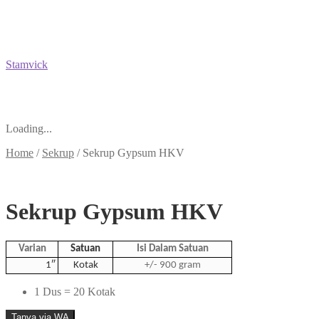
Stamvick
Loading...
Home
/
Sekrup
/
Sekrup Gypsum HKV
Sekrup Gypsum HKV
Varian
Satuan
Isi Dalam Satuan
1″
Kotak
+/- 900 gram
1 Dus = 20 Kotak
Tanya via WA