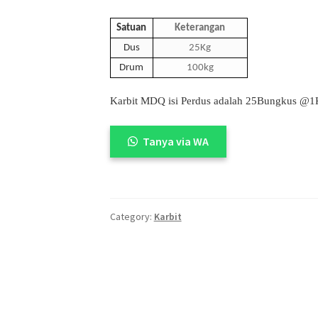
🔍
Satuan
Keterangan
Dus
25Kg
Drum
100kg
Karbit MDQ isi Perdus adalah 25Bungkus @
Tanya via WA
Category:
Karbit