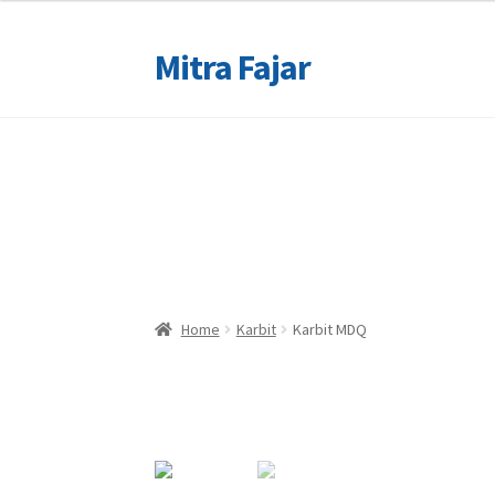
Mitra Fajar
Skip
Skip
to
to
navigation
content
Home
Home
Merek
Merek
Home
Karbit
Karbit MDQ