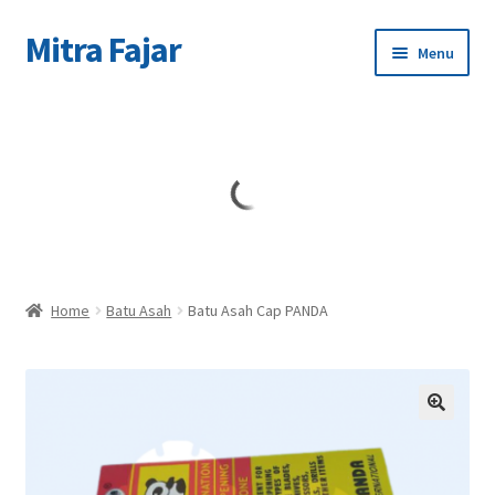
Mitra Fajar
Skip
Skip
Menu
to
to
navigation
content
Home
Merek
Home
Batu Asah
Batu Asah Cap PANDA
🔍